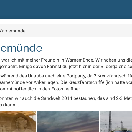
Warnemünde
nemünde
war ich mit mei­ner Freun­din in War­ne­mün­de. Wir ha­ben uns die
­macht. Ei­ni­ge da­von kannst du jetzt hier in der Bil­der­ga­le­rie se
 wäh­rend des Ur­laubs auch ei­ne Port­par­ty, da 2 Kreuz­fahrt­schif­fe (
ar­ne­mün­de vor An­ker la­gen. Die Kreuz­fahrt­schif­fe (ich hat­te v
 kommt hof­fent­lich in den Fo­tos her­über.
onn­ten wir auch die Sand­welt 2014 be­stau­nen, das sind 2-3 Me­
len kann...