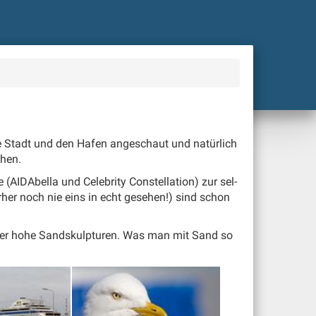
 Stadt und den Ha­fen an­ge­schaut und na­tür­lich
­hen.
AI­DA­bel­la und Ce­le­bri­ty Con­stel­la­tion) zur sel­
or­her noch nie eins in echt ge­se­hen!) sind schon
ter ho­he Sands­kulp­tu­ren. Was man mit Sand so