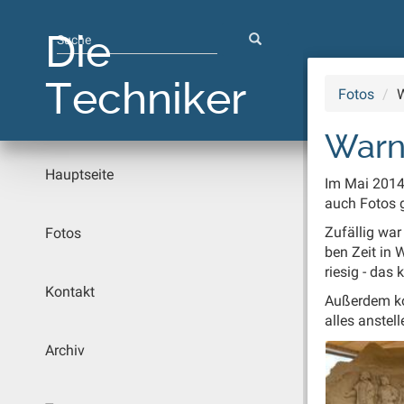
Springe
zum
Die
Hauptinhalt
Techniker
Fotos
War
Hauptseite
Im Mai 2014 
auch Fo­tos ge
Zu­fäl­lig war
Fotos
ben Zeit in W
rie­sig - das
Kontakt
Au­ßer­dem k
al­les an­stel­
Archiv